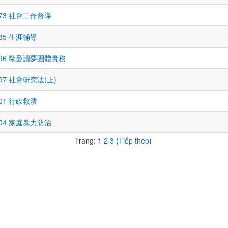
0073 社會工作督導
085 生涯輔導
0096 歐曼讀夢團體實務
097 社會研究法(上)
101 行政救濟
0104 家庭暴力防治
Trang:
1
2
3
(
Tiếp theo
)