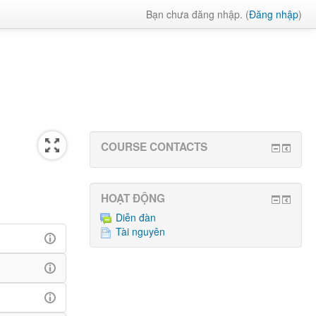
Bạn chưa đăng nhập. (
Đăng nhập
)
COURSE CONTACTS
HOẠT ĐỘNG
Diễn đàn
Tài nguyên