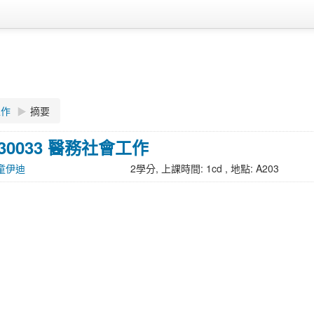
工作
▶︎
摘要
-030033 醫務社會工作
g 童伊迪
2學分, 上課時間: 1cd , 地點: A203