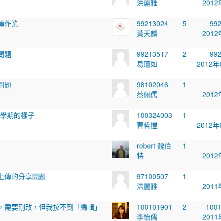
洪麗雅
2012
傳作業
99213024
5
99
黃天麟
2012
問題
99213517
2
99
易珊如
2012年
問題
98102046
1
蔡佩儒
2012
為上學期的樣子
100324003
1
曹哲愷
2012年
robert 魏伯
1
特
2012
上傳的分享問題
97100507
1
洪麗雅
2011
，需要刪改，但我按不到「編輯」
100101901
2
100
李怡儒
2011