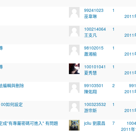
99241023
1
巫韋琳
2011
100214064
1
王支凡
2011
傳
98102015
1
蕭湘榆
2011
傳
100101041
1
夏秀慧
2011
法編輯與刪除
99103501
2
99
陳佑翔
2011
00如何設定
100323532
1
游宗新
2011
成"有專屬密碼可進入" 有問題
jcliu 劉震昌
7
100
2011年