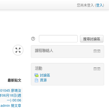
您尚未登入 (
登入
)
課程聯絡人
活動
討論區
資源
最新貼文
101045 廖堉汝
年06月18日(週
一) 00:06
admin 簡文章