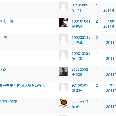
97105002
1
陳宣羽
2011年
無法上傳
100101041
2
100
夏秀慧
2011年
打不開
100322513
3
溫健淳
2011
100212520
1
陳冠蓁
2011
錯誤
s1322502
1
王鴻勳
2011
業學生是否仍可以擁有ta權限？
97100507
2
97
洪麗雅
2011
表排序問題
chchlee 李
1
政展
2011