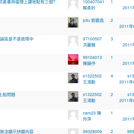
訊素養與倫理上課地點有三個?
100407041
1
賴柔妙
2011
jcliu 劉震昌
2
2011年
e討論區是不是故障中
97100507
3
洪麗雅
2011
99104013
1
陳韻伃
2011
s1322502
4
s1
王鴻勳
2011年
上船問題
s1322502
2
s1
王鴻勳
2011年
cam23 陳
1
玲萍
2011
教材無法顯示快顯內容
99328009
2
99