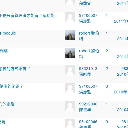
蘇馥宜
2011
不是只有管理者才能有回覆功能
97100507
1
洪麗雅
2011年
r module
robert 魏伯
1
特
2011
 的問題
robert 魏伯
2
特
2011
想要的方式縮排？
98321013
2
98
竇皓民
2010
A使用的問題？
97100507
3
洪麗雅
2010年
心的電腦
99212040
1
陳譽丰
2010
出現
98102046
0
98
蔡佩儒
2010