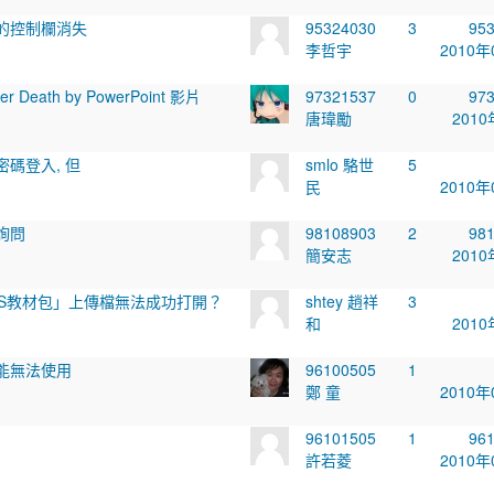
的控制欄消失
95324030
3
95
李哲宇
2010年
er Death by PowerPoint 影片
97321537
0
97
唐瑋勵
2010
碼登入, 但
smlo 駱世
5
民
2010年
詢問
98108903
2
98
簡安志
2010
MS教材包」上傳檔無法成功打開？
shtey 趙祥
3
和
2010
能無法使用
96100505
1
鄭 童
2010年
96101505
1
96
許若菱
2010年