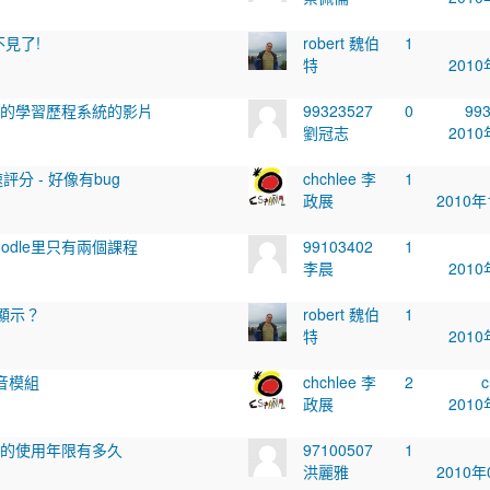
不見了!
robert 魏伯
1
特
2010
頁的學習歷程系統的影片
99323527
0
99
劉冠志
2010
評分 - 好像有bug
chchlee 李
1
政展
2010年
odle里只有兩個課程
99103402
1
李晨
2010
顯示？
robert 魏伯
1
特
2010
錄音模組
chchlee 李
2
政展
2010
E的使用年限有多久
97100507
1
洪麗雅
2010年