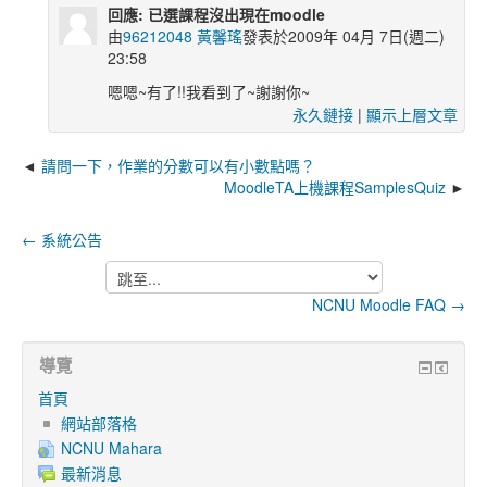
回應: 已選課程沒出現在moodle
由
96212048 黃馨瑤
發表於2009年 04月 7日(週二)
23:58
嗯嗯~有了!!我看到了~謝謝你~
永久鏈接
|
顯示上層文章
請問一下，作業的分數可以有小數點嗎？
MoodleTA上機課程SamplesQuiz
← 系統公告
跳
至...
NCNU Moodle FAQ →
導覽
首頁
網站部落格
NCNU Mahara
最新消息