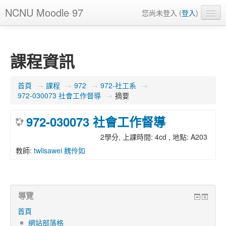
NCNU Moodle 97
您尚未登入 (
登入
)
正體中文 ‎(zh_tw)‎
課程資訊
首頁
→
課程
→
972
→
972-社工系
→
972-030073 社會工作督導
→
摘要
972-030073 社會工作督導
2學分, 上課時間: 4cd , 地點: A203
教師:
twlisawei 魏伶如
導覽
首頁
網站部落格