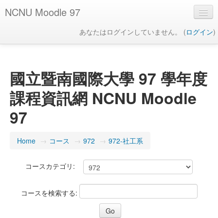
NCNU Moodle 97
あなたはログインしていません。 (
ログイン
)
日本語 ‎(ja)‎
國立暨南國際大學 97 學年度
課程資訊網 NCNU Moodle
97
Home
→
コース
→
972
→
972-社工系
コースカテゴリ:
コースを検索する: