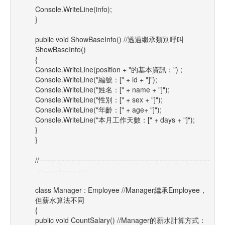
Console.WriteLine(info);
}
public void ShowBaseInfo() //透過繼承類別呼叫
ShowBaseInfo()
{
Console.WriteLine(position + "的基本資訊：") ;
Console.WriteLine("編號：[" + id + "]");
Console.WriteLine("姓名：[" + name + "]");
Console.WriteLine("性別：[" + sex + "]");
Console.WriteLine("年齡：[" + age+ "]");
Console.WriteLine("本月工作天數：[" + days + "]");
}
}
//--------------------------------------------------------------------
---------------------
class Manager : Employee //Manager繼承Employee，
但薪水算法不同
{
public void CountSalary() //Manager的薪水計算方式：