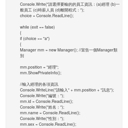
Console.Write("請選擇要輸的的員工資訊：(a)經理 (b)一
般員工 (c)時薪人員 (d)離開程式：");
choice = Console.ReadLine();
while (exit == false)
{
if (choice == "a")
{
Manager mm = new Manager(); //宣告一個Manager類
別
mm.position = "經理";
mm.ShowPrivateInfo();
//輸入經理的各項資訊
Console.WriteLine("請輸入" + mm.position + "訊息");
Console.Write("編號：");
mm.id = Console.ReadLine();
Console.Write("姓名：");
mm.name = Console.ReadLine();
Console.Write("性別：");
mm.sex = Console.ReadLine();