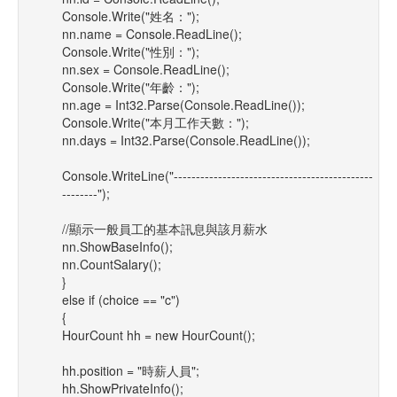
Console.Write("姓名：");
nn.name = Console.ReadLine();
Console.Write("性別：");
nn.sex = Console.ReadLine();
Console.Write("年齡：");
nn.age = Int32.Parse(Console.ReadLine());
Console.Write("本月工作天數：");
nn.days = Int32.Parse(Console.ReadLine());
Console.WriteLine("---------------------------------------------
--------");
//顯示一般員工的基本訊息與該月薪水
nn.ShowBaseInfo();
nn.CountSalary();
}
else if (choice == "c")
{
HourCount hh = new HourCount();
hh.position = "時薪人員";
hh.ShowPrivateInfo();