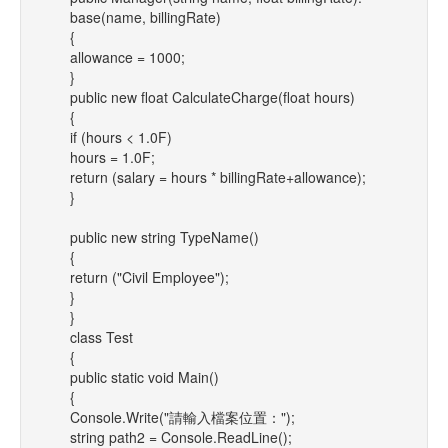
base(name, billingRate)
{
allowance = 1000;
}
public new float CalculateCharge(float hours)
{
if (hours < 1.0F)
hours = 1.0F;
return (salary = hours * billingRate+allowance);
}
public new string TypeName()
{
return ("Civil Employee");
}
}
class Test
{
public static void Main()
{
Console.Write("請輸入檔案位置：");
string path2 = Console.ReadLine();