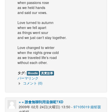
when passions rose
as we held hands
and said our vows.
Love turned to autumn
when we fell apart
as things went sour
and we just can't stay together.
Love changed to winter
when the nights grew cold
as we traveled life's road
without each other.
タグ:
Moodle
真實故事
パーマリンク
コメント (0)
= = 誰會無聊到用這個呢?XD
2009年 02月 24日(火曜日) 13:50 -
97105019 鐘郁茵
の投稿