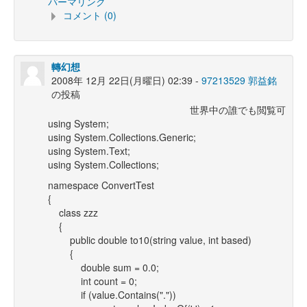
パーマリンク
コメント (0)
轉幻想
2008年 12月 22日(月曜日) 02:39 -
97213529 郭益銘
の投稿
世界中の誰でも閲覧可
using System;
using System.Collections.Generic;
using System.Text;
using System.Collections;
namespace ConvertTest
{
class zzz
{
public double to10(string value, int based)
{
double sum = 0.0;
int count = 0;
if (value.Contains("."))