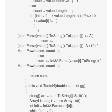
count = value.IndexOf('.') - 1;
else
count = value.Length - 1;
for (int i = 0; i < value.Length; i++) //n=>10
if (value[i] != '.')
{
if
(char.Parse(value[i].ToString().ToUpper()) >='A')
sum +=
(char.Parse(value[i].ToString().ToUpper())-'A'+10) *
Math.Pow(based, count--);
else
sum += Int32.Parse(value[i].ToString()) *
Math.Pow(based, count--);
}
return sum;
}
public void TentoN(double sum,int gg)
{
string[] arr = sum.ToString().Split('.');
ArrayList dog1 = new ArrayList();
int left = Int32.Parse(arr[0]);
while (left != 0)