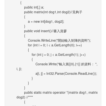
{
public int[,] a;
public matrix(int dog1,int dog2)//見夠子
{
a = new int[dog1, dog2];
}
public void insert()//書入資廖
{
Console.WriteLine("開始輸入矩陣的資料");
for (int i = 0; i < a.GetLength(0); i++)
{
for (int j = 0; j < a.GetLength(1); j++)
{
Console.Write("輸入第[{0},{1}] 的資料： ",
i, j);
a[i, j] = Int32.Parse(Console.ReadLine());
}
}
}
public static matrix operator *(matrix dog1, matrix
dog2) //****
{