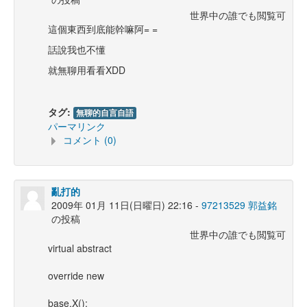
世界中の誰でも閲覧可
這個東西到底能幹嘛阿= =
話說我也不懂
就無聊用看看XDD
タグ:
無聊的自言自語
パーマリンク
コメント (0)
亂打的
2009年 01月 11日(日曜日) 22:16 -
97213529 郭益銘
の投稿
世界中の誰でも閲覧可
virtual abstract
override new
base.X();