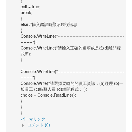
{
exit = true;
break;
}
else //輸入錯誤時顯示錯誤訊息
{
Console.WriteLine("---------------------------------------------
--------");
Console.WriteLine("請輸入正確的選項或是按(d)離開程
式!!");
}
Console.WriteLine("---------------------------------------------
--------");
Console.Write("請選擇要輸的的員工資訊：(a)經理 (b)一
般員工 (c)時薪人員 (d)離開程式：");
choice = Console.ReadLine();
}
}
}
パーマリンク
コメント (0)