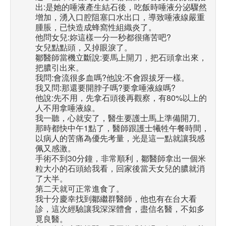
出:是她的唾液產生結石後，吃飯時唾液分泌驟然
增加，湧入口腔阻塞口水出口，導致唾液線嚴重
腫脹，已快造成蜂窩性組織炎了。
他問女兒:妳這樣一分一秒都很痛苦吧?
女兒點點頭，又掉眼淚了。
鄒醫師當機立斷說:要馬上開刀，把石頭拿出來，
把膿引出來。
我問:會流很多血嗎?他說:不會跟拔牙一樣。
我又問:那還要開脖子嗎?要拿唾液線嗎?
他說:先不用，先拿石頭後再觀察，有80%以上的
人不用拿唾液線。
我一聽，心就安了，醫生要護士馬上準備開刀。
那時都快中午1點了，醫師跟護士犧牲午餐時間，
以病人的苦痛為優先考量，光是這一點就讓我感
佩又感激。
手術不到30分鐘，非常順利，鄒醫師拿出一個米
粒大小的石頭給我看，回家後當天女兒的膿就消
了大半。
第二天就可正常進食了。
我十分慶幸找到鄒繼群醫師，他也有在台大看
診，這次經驗讓我深深體會，盡信名醫，不如多
覓良醫。