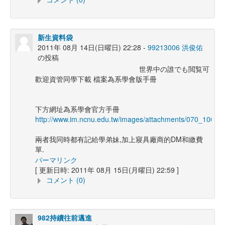
新生資料袋
2011年 08月 14日(日曜日) 22:28 -
99213006 洪俊佑
の投稿
世界中の誰でも閲覧可
歡迎資管同學下載 檔案為系學會版手冊
下方網址為系學會官方手冊
http://www.im.ncnu.edu.tw/images/attachments/0
兩者我同時都有記給學弟妹,加上寢具廠商的DM和繳費
單.
パーマリンク
[ 更新日時: 2011年 08月 15日(月曜日) 22:59 ]
コメント (0)
982持續往前邁進