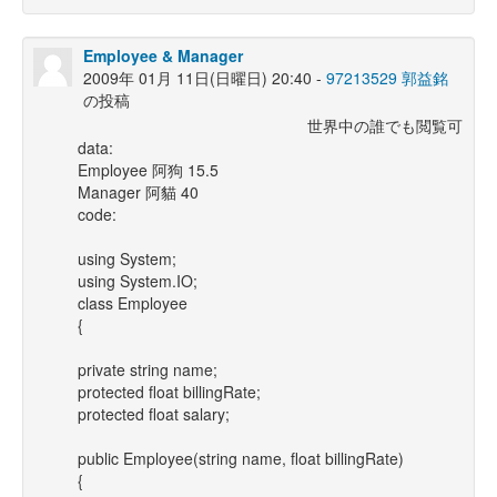
Employee & Manager
2009年 01月 11日(日曜日) 20:40 -
97213529 郭益銘
の投稿
世界中の誰でも閲覧可
data:
Employee 阿狗 15.5
Manager 阿貓 40
code:
using System;
using System.IO;
class Employee
{
private string name;
protected float billingRate;
protected float salary;
public Employee(string name, float billingRate)
{