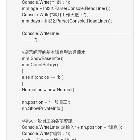
Console.Write("年齡：");
mm.age = Int32.Parse(Console.ReadLine());
Console.Write("本月工作天數：");
mm.days = Int32.Parse(Console.ReadLine());
Console.WriteLine("---------------------------------------------
--------");
//顯示經理的基本訊息與該月薪水
mm.ShowBaseInfo();
mm.CountSalary();
}
else if (choice == "b")
{
Normal nn = new Normal();
nn.position = "一般員工";
nn.ShowPrivateInfo();
//輸入一般員工的各項資訊
Console.WriteLine("請輸入" + nn.position + "訊息");
Console.Write("編號：");
nn.id = Console.ReadLine();