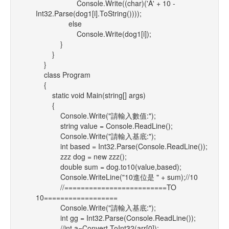
Console.Write((char)('A' + 10 -
Int32.Parse(dog1[i].ToString())));
else
Console.Write(dog1[i]);
}
}
}
class Program
{
static void Main(string[] args)
{
Console.Write("請輸入數值:");
string value = Console.ReadLine();
Console.Write("請輸入基底:");
int based = Int32.Parse(Console.ReadLine());
zzz dog = new zzz();
double sum = dog.to10(value,based);
Console.WriteLine("10進位是 " + sum);//10
//=========================TO
10==================
Console.Write("請輸入基底:");
int gg = Int32.Parse(Console.ReadLine());
//int a=Convert.ToInt32(arr[0]);