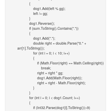
{
dog1.Add(left % gg);
left /= gg;
}
dog1.Reverse();
if (sum.ToString().Contains("."))
{
dog1.Add(".");
double right = double.Parse("0." +
arr[1].ToString());
for (int i = 0; i < 10; i++)
{
if (Math.Floor(right) == Math.Ceiling(right))
break;
right = right * gg;
dog1.Add(Math.Floor(right));
right = right - Math.Floor(right);
}
}
for (int i = 0; i < dog1.Count; i++)
{
if (Int32.Parse(dog1[i].ToString())>9)