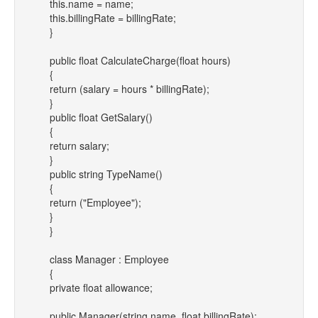
this.name = name;
this.billingRate = billingRate;
}
public float CalculateCharge(float hours)
{
return (salary = hours * billingRate);
}
public float GetSalary()
{
return salary;
}
public string TypeName()
{
return ("Employee");
}
}
class Manager : Employee
{
private float allowance;
public Manager(string name, float billingRate):