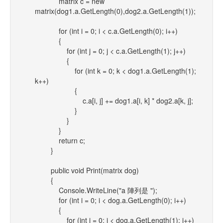
matrix c = new
matrix(dog1.a.GetLength(0),dog2.a.GetLength(1));
for (int i = 0; i < c.a.GetLength(0); i++)
{
for (int j = 0; j < c.a.GetLength(1); j++)
{
for (int k = 0; k < dog1.a.GetLength(1);
k++)
{
c.a[i, j] += dog1.a[i, k] * dog2.a[k, j];
}
}
}
return c;
}
public void Print(matrix dog)
{
Console.WriteLine("a 陣列是 ");
for (int i = 0; i < dog.a.GetLength(0); i++)
{
for (int j = 0; j < dog.a.GetLength(1); j++)