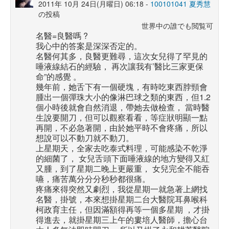
2011年 10月 24日(月曜日) 06:18 -
100101041 夏秀慧
の投稿
世界中の誰でも閲覧可
名醫=良醫嗎 ?
我心中的答案是深深否定的。
名醫何其多，良醫更難尋，這次女兒得了罕見的
唾液線結石的經驗， 再次讓我有’醫比三家更保
命”的感覺 。
幾年前，她舌下有一個硬塊，有時吃東西脖頸會
腫出一個彈珠大小的像淋巴球之類的東西，但1.2
個小時後就會自然消退，帶她去做檢查， 當時醫
生說要開刀，但可以觀察看看，等症狀明顯一點
再開，不必急著開，由於她平時不會疼痛，所以
想說可以不動刀就不動刀。
上星期天，全家去吃泰式料理，可能感染不乾淨
的細菌了， 女兒舌頭下面唾液線的地方變得又紅
又腫，到了星期二晚上更嚴重， 女兒完全不能吞
嚥，痛苦萬分分分秒秒都很痛。
疼痛來得突然又劇烈，我從星期一就急著上網找
名醫，掛號，本來想掛星期二台大醫院耳鼻喉科
柯政育主任，但因滿額得再等一個多星期 ，才掛
得進去，就掛星期三上午的婁培人醫師，擔心台