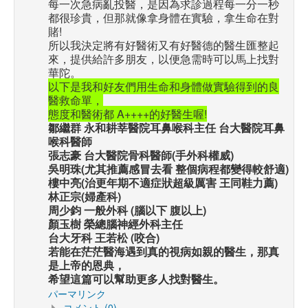
每一次急病亂投醫，是因為求診過程每一分一秒
都很珍貴，但那就像拿身體在實驗，拿生命在對
賭!
所以我決定將有好醫術又有好醫德的醫生匯整起
來，提供給許多朋友，以便急需時可以馬上找對
華陀。
以下是我和好友們用生命和身體做實驗得到的良
醫救命單，
態度和醫術都 A++++的好醫生喔!
鄒繼群 永和耕莘醫院耳鼻喉科主任 台大醫院耳鼻
喉科醫師
張志豪 台大醫院骨科醫師(手外科權威)
吳明珠(尤其推薦感冒去看 整個病程都變得較舒適)
樓中亮(治更年期不適症狀超級厲害 王同鞋力薦)
林正宗(婦產科)
周少鈞 一般外科 (腦以下 腹以上)
顏玉樹 榮總腦神經外科主任
台大牙科 王若松 (咬合)
若能在茫茫醫海遇到真的視病如親的醫生，那真
是上帝的恩典，
希望這篇可以幫助更多人找對醫生。
パーマリンク
コメント (0)