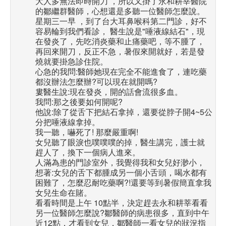
大人多無法即時開刀 ，所以又掛了永和耕莘醫院
的鄒繼群醫師，心想還是多聽一位醫師怎麼說。
星期三一早 ，到了台大耳鼻喉科第二門診，好不
容易輪到我們看診， 醫生說是"唾液線結石"，現
在發炎了，先吃消炎藥和止痛藥吧，等不腫了，
再回來開刀，反正不急，暑假來開就好，若是發
燒就要掛急診住院。
心急的我問:醫師她現在完全不能進食了，連吃藥
都沒辦法怎麼辦?可以現在就開嗎?
婁醫生說:現在發炎，開的話會流很多血。
我問:那之後要如何開呢?
他說:除了從舌下把結石拿掉，還要從脖子開4~5公
分把唾液線拿掉。
我一聽，嚇死了! 那麼嚴重啊!
女兒聽了眼淚也噗噗噗的掉，醫生講完，護士就
趕人了，換下一個病人進來。
人滿為患的門診室外，我覺得我和女兒好渺小，
想著:女兒的舌下都腫成另一個小舌頭，喝水都有
困難了，怎麼忍耐吃藥啊?!還要等到暑假簡直拿我
女兒生命在賭。
看看時間是上午 10點半，決定趕去永和耕莘看看
另一位醫師怎麼說?鄒醫師的病患很多，直到中午
近12點，才看到女兒，鄒醫師一看女兒的狀況指