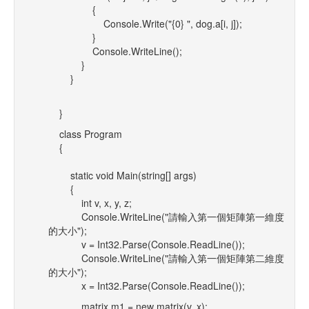
{
Console.Write("{0} ", dog.a[i, j]);
}
Console.WriteLine();
}
}
}
class Program
{
static void Main(string[] args)
{
int v, x, y, z;
Console.WriteLine("請輸入第一個矩陣第一維度
的大小");
v = Int32.Parse(Console.ReadLine());
Console.WriteLine("請輸入第一個矩陣第二維度
的大小");
x = Int32.Parse(Console.ReadLine());
matrix m1 = new matrix(v, x);