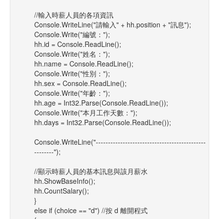
//輸入時薪人員的各項資訊
Console.WriteLine("請輸入" + hh.position + "訊息");
Console.Write("編號：");
hh.id = Console.ReadLine();
Console.Write("姓名：");
hh.name = Console.ReadLine();
Console.Write("性別：");
hh.sex = Console.ReadLine();
Console.Write("年齡：");
hh.age = Int32.Parse(Console.ReadLine());
Console.Write("本月工作天數：");
hh.days = Int32.Parse(Console.ReadLine());
Console.WriteLine("---------------------------------------------
--------");
//顯示時薪人員的基本訊息與該月薪水
hh.ShowBaseInfo();
hh.CountSalary();
}
else if (choice == "d") //按 d 離開程式