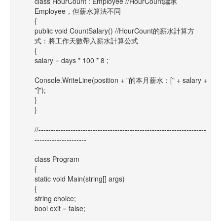
class HourCount : Employee //HourCount繼承
Employee，但薪水算法不同
{
public void CountSalary() //HourCount的薪水計算方
式：將工作天數帶入薪水計算公式
{
salary = days * 100 * 8 ;
Console.WriteLine(position + "的本月薪水：[" + salary +
"]");
}
}
//--------------------------------------------------------------------
---------------------
class Program
{
static void Main(string[] args)
{
string choice;
bool exit = false;