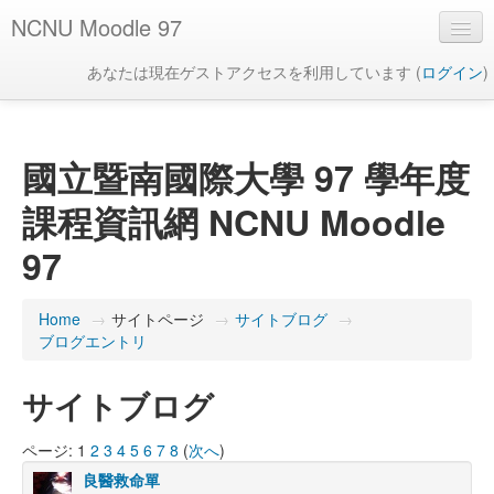
NCNU Moodle 97
あなたは現在ゲストアクセスを利用しています (
ログイン
)
日本語 ‎(ja)‎
國立暨南國際大學 97 學年度
課程資訊網 NCNU Moodle
97
Home
→
サイトページ
→
サイトブログ
→
ブログエントリ
サイトブログ
ページ:
1
2
3
4
5
6
7
8
(
次へ
)
良醫救命單