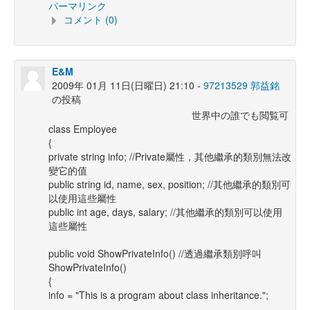
パーマリンク
コメント (0)
E&M
2009年 01月 11日(日曜日) 21:10 -
97213529 郭益銘
の投稿
世界中の誰でも閲覧可
class Employee
{
private string info; //Private屬性，其他繼承的類別無法改
變它的值
public string id, name, sex, position; //其他繼承的類別可
以使用這些屬性
public int age, days, salary; //其他繼承的類別可以使用
這些屬性
public void ShowPrivateInfo() //透過繼承類別呼叫
ShowPrivateInfo()
{
info = "This is a program about class inheritance.";