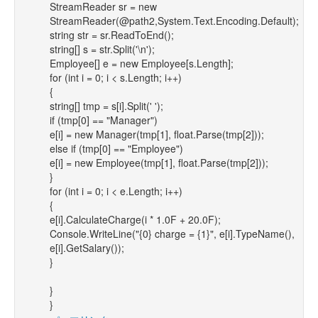
StreamReader sr = new
StreamReader(@path2,System.Text.Encoding.Default);
string str = sr.ReadToEnd();
string[] s = str.Split('\n');
Employee[] e = new Employee[s.Length];
for (int i = 0; i < s.Length; i++)
{
string[] tmp = s[i].Split(' ');
if (tmp[0] == "Manager")
e[i] = new Manager(tmp[1], float.Parse(tmp[2]));
else if (tmp[0] == "Employee")
e[i] = new Employee(tmp[1], float.Parse(tmp[2]));
}
for (int i = 0; i < e.Length; i++)
{
e[i].CalculateCharge(i * 1.0F + 20.0F);
Console.WriteLine("{0} charge = {1}", e[i].TypeName(),
e[i].GetSalary());
}
}
}