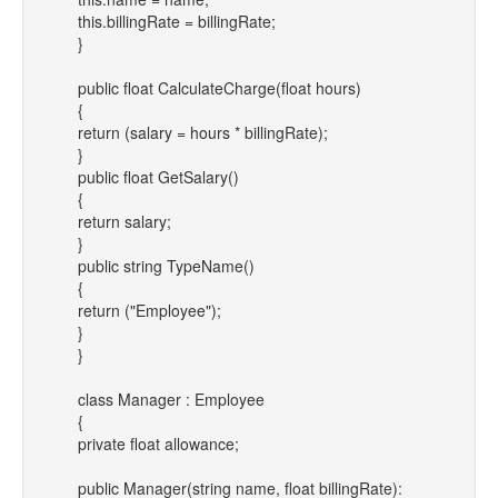
this.billingRate = billingRate;
}
public float CalculateCharge(float hours)
{
return (salary = hours * billingRate);
}
public float GetSalary()
{
return salary;
}
public string TypeName()
{
return ("Employee");
}
}
class Manager : Employee
{
private float allowance;
public Manager(string name, float billingRate):