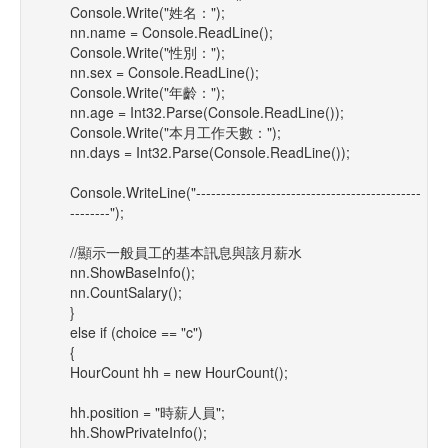
Console.Write("姓名：");
nn.name = Console.ReadLine();
Console.Write("性別：");
nn.sex = Console.ReadLine();
Console.Write("年齡：");
nn.age = Int32.Parse(Console.ReadLine());
Console.Write("本月工作天數：");
nn.days = Int32.Parse(Console.ReadLine());
Console.WriteLine("---------------------------------------------
--------");
//顯示一般員工的基本訊息與該月薪水
nn.ShowBaseInfo();
nn.CountSalary();
}
else if (choice == "c")
{
HourCount hh = new HourCount();
hh.position = "時薪人員";
hh.ShowPrivateInfo();