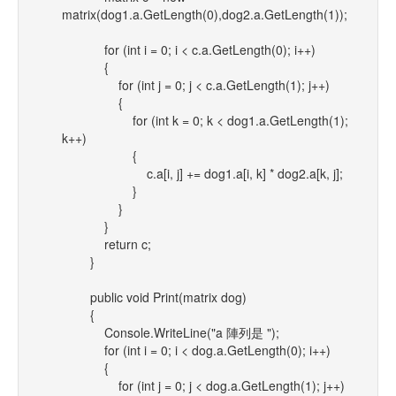
matrix(dog1.a.GetLength(0),dog2.a.GetLength(1));
for (int i = 0; i < c.a.GetLength(0); i++)
{
for (int j = 0; j < c.a.GetLength(1); j++)
{
for (int k = 0; k < dog1.a.GetLength(1);
k++)
{
c.a[i, j] += dog1.a[i, k] * dog2.a[k, j];
}
}
}
return c;
}
public void Print(matrix dog)
{
Console.WriteLine("a 陣列是 ");
for (int i = 0; i < dog.a.GetLength(0); i++)
{
for (int j = 0; j < dog.a.GetLength(1); j++)