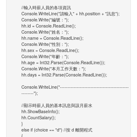
//輸入時薪人員的各項資訊
Console.WriteLine("請輸入" + hh.position + "訊息");
Console.Write("編號：");
hh.id = Console.ReadLine();
Console.Write("姓名：");
hh.name = Console.ReadLine();
Console.Write("性別：");
hh.sex = Console.ReadLine();
Console.Write("年齡：");
hh.age = Int32.Parse(Console.ReadLine());
Console.Write("本月工作天數：");
hh.days = Int32.Parse(Console.ReadLine());
Console.WriteLine("---------------------------------------------
--------");
//顯示時薪人員的基本訊息與該月薪水
hh.ShowBaseInfo();
hh.CountSalary();
}
else if (choice == "d") //按 d 離開程式
{