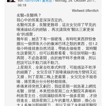
von
100101041 夏秀慧
- Montag, 24. Oktober 2011,
06:18
Weltweit öffentlich
名醫=良醫嗎 ?
我心中的答案是深深否定的。
名醫何其多，良醫更難尋，這次女兒得了罕見的
唾液線結石的經驗， 再次讓我有’醫比三家更保
命”的感覺 。
幾年前，她舌下有一個硬塊，有時吃東西脖頸會
腫出一個彈珠大小的像淋巴球之類的東西，但1.2
個小時後就會自然消退，帶她去做檢查， 當時醫
生說要開刀，但可以觀察看看，等症狀明顯一點
再開，不必急著開，由於她平時不會疼痛，所以
想說可以不動刀就不動刀。
上星期天，全家去吃泰式料理，可能感染不乾淨
的細菌了， 女兒舌頭下面唾液線的地方變得又紅
又腫，到了星期二晚上更嚴重， 女兒完全不能吞
嚥，痛苦萬分分分秒秒都很痛。
疼痛來得突然又劇烈，我從星期一就急著上網找
名醫，掛號，本來想掛星期二台大醫院耳鼻喉科
柯政育主任，但因滿額得再等一個多星期 ，才掛
得進去，就掛星期三上午的婁培人醫師，擔心台
大人多無法即時開刀 ，所以又掛了永和耕莘醫院