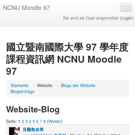
NCNU Moodle 97
Sie sind als Gast angemeldet (
Login
)
Deutsch ‎(de)‎
國立暨南國際大學 97 學年度
課程資訊網 NCNU Moodle
97
Startseite
→
Website
→
Blogs der Website
→
Blogeinträge
Website-Blog
Seite:
1
2
3
4
5
6
7
8
(
Weiter
)
良醫救命單