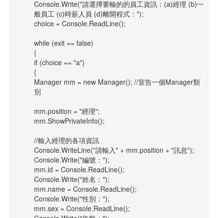
Console.Write("請選擇要輸的的員工資訊：(a)經理 (b)一
般員工 (c)時薪人員 (d)離開程式：");
choice = Console.ReadLine();
while (exit == false)
{
if (choice == "a")
{
Manager mm = new Manager(); //宣告一個Manager類
別
mm.position = "經理";
mm.ShowPrivateInfo();
//輸入經理的各項資訊
Console.WriteLine("請輸入" + mm.position + "訊息");
Console.Write("編號：");
mm.id = Console.ReadLine();
Console.Write("姓名：");
mm.name = Console.ReadLine();
Console.Write("性別：");
mm.sex = Console.ReadLine();