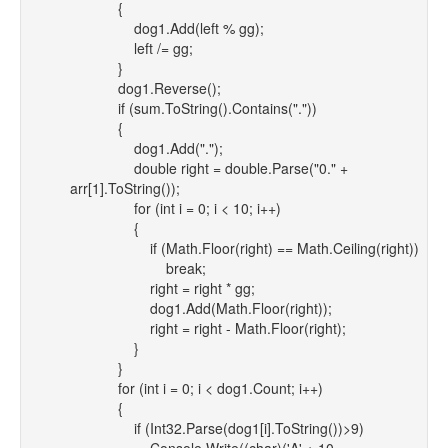
{
dog1.Add(left % gg);
left /= gg;
}
dog1.Reverse();
if (sum.ToString().Contains("."))
{
dog1.Add(".");
double right = double.Parse("0." +
arr[1].ToString());
for (int i = 0; i < 10; i++)
{
if (Math.Floor(right) == Math.Ceiling(right))
break;
right = right * gg;
dog1.Add(Math.Floor(right));
right = right - Math.Floor(right);
}
}
for (int i = 0; i < dog1.Count; i++)
{
if (Int32.Parse(dog1[i].ToString())>9)