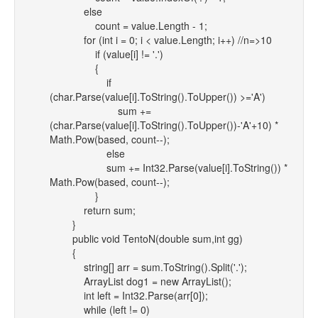
else
count = value.Length - 1;
for (int i = 0; i < value.Length; i++) //n=>10
if (value[i] != '.')
{
if
(char.Parse(value[i].ToString().ToUpper()) >='A')
sum +=
(char.Parse(value[i].ToString().ToUpper())-'A'+10) *
Math.Pow(based, count--);
else
sum += Int32.Parse(value[i].ToString()) *
Math.Pow(based, count--);
}
return sum;
}
public void TentoN(double sum,int gg)
{
string[] arr = sum.ToString().Split('.');
ArrayList dog1 = new ArrayList();
int left = Int32.Parse(arr[0]);
while (left != 0)