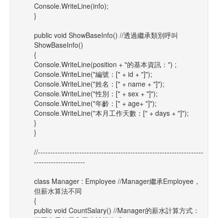
Console.WriteLine(info);
}
public void ShowBaseInfo() //透過繼承類別呼叫
ShowBaseInfo()
{
Console.WriteLine(position + "的基本資訊：") ;
Console.WriteLine("編號：[" + id + "]");
Console.WriteLine("姓名：[" + name + "]");
Console.WriteLine("性別：[" + sex + "]");
Console.WriteLine("年齡：[" + age+ "]");
Console.WriteLine("本月工作天數：[" + days + "]");
}
}
//--------------------------------------------------------------------
---------------------
class Manager : Employee //Manager繼承Employee，
但薪水算法不同
{
public void CountSalary() //Manager的薪水計算方式：