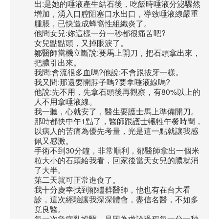
出:是她的唾液產生結石後，吃飯時唾液分泌驟然
增加，湧入口腔阻塞口水出口，導致唾液線嚴重
腫脹，已快造成蜂窩性組織炎了。
他問女兒:妳這樣一分一秒都很痛苦吧?
女兒點點頭，又掉眼淚了。
鄒醫師當機立斷說:要馬上開刀，把石頭拿出來，
把膿引出來。
我問:會流很多血嗎?他說:不會跟拔牙一樣。
我又問:那還要開脖子嗎?要拿唾液線嗎?
他說:先不用，先拿石頭後再觀察，有80%以上的
人不用拿唾液線。
我一聽，心就安了，醫生要護士馬上準備開刀。
那時都快中午1點了，醫師跟護士犧牲午餐時間，
以病人的苦痛為優先考量，光是這一點就讓我感
佩又感激。
手術不到30分鐘，非常順利，鄒醫師拿出一個米
粒大小的石頭給我看，回家後當天女兒的膿就消
了大半。
第二天就可正常進食了。
我十分慶幸找到鄒繼群醫師，他也有在台大看
診，這次經驗讓我深深體會，盡信名醫，不如多
覓良醫。
每一次急病亂投醫，是因為求診過程每一分一秒