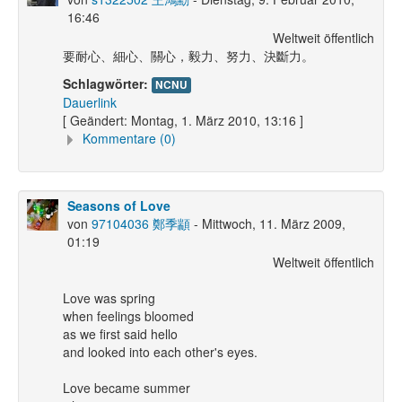
16:46
Weltweit öffentlich
要耐心、細心、關心，毅力、努力、決斷力。
Schlagwörter:
NCNU
Dauerlink
[ Geändert: Montag, 1. März 2010, 13:16 ]
Kommentare (0)
Seasons of Love
von
97104036 鄭季顓
- Mittwoch, 11. März 2009,
01:19
Weltweit öffentlich
Love was spring
when feelings bloomed
as we first said hello
and looked into each other's eyes.
Love became summer