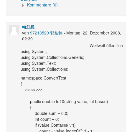
Kommentare (0)
轉幻想
von
97213529 郭益銘
- Montag, 22. Dezember 2008,
02:39
Weltweit öffentlich
using System;
using System.Collections.Generic;
using System.Text;
using System.Collections;
namespace ConvertTest
{
class zzz
{
public double to10(string value, int based)
{
double sum = 0.0;
int count = 0;
if (value.Contains("."))
count = value.IndexOf('.') - 1;