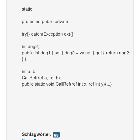
static
protected public private
try{} catch(Exception ex){}
int dog2;
public int dog1 { set { dog2 = value; } get { return dog2;
} }
int a, b;
CallRef(ref a, ref b);
public static void CallRef(ref int x, ref int y){...}
Schlagwörter:
gg