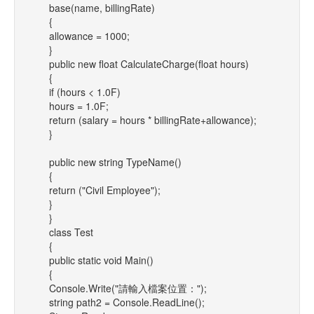
base(name, billingRate)
{
allowance = 1000;
}
public new float CalculateCharge(float hours)
{
if (hours < 1.0F)
hours = 1.0F;
return (salary = hours * billingRate+allowance);
}
public new string TypeName()
{
return ("Civil Employee");
}
}
class Test
{
public static void Main()
{
Console.Write("請輸入檔案位置：");
string path2 = Console.ReadLine();