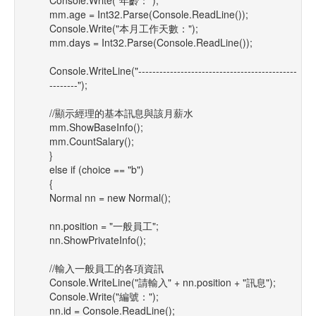
Console.Write("年齡：");
mm.age = Int32.Parse(Console.ReadLine());
Console.Write("本月工作天數：");
mm.days = Int32.Parse(Console.ReadLine());
Console.WriteLine("---------------------------------------------
--------");
//顯示經理的基本訊息與該月薪水
mm.ShowBaseInfo();
mm.CountSalary();
}
else if (choice == "b")
{
Normal nn = new Normal();
nn.position = "一般員工";
nn.ShowPrivateInfo();
//輸入一般員工的各項資訊
Console.WriteLine("請輸入" + nn.position + "訊息");
Console.Write("編號：");
nn.id = Console.ReadLine();