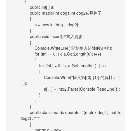
{
public int[,] a;
public matrix(int dog1,int dog2)//見夠子
{
a = new int[dog1, dog2];
}
public void insert()//書入資廖
{
Console.WriteLine("開始輸入矩陣的資料");
for (int i = 0; i < a.GetLength(0); i++)
{
for (int j = 0; j < a.GetLength(1); j++)
{
Console.Write("輸入第[{0},{1}] 的資料： ",
i, j);
a[i, j] = Int32.Parse(Console.ReadLine());
}
}
}
public static matrix operator *(matrix dog1, matrix
dog2) //****
{
matrix c = new