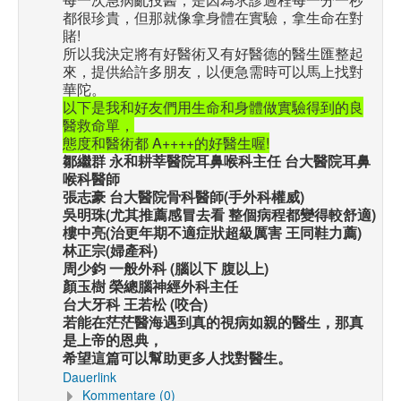
都很珍貴，但那就像拿身體在實驗，拿生命在對
賭!
所以我決定將有好醫術又有好醫德的醫生匯整起
來，提供給許多朋友，以便急需時可以馬上找對
華陀。
以下是我和好友們用生命和身體做實驗得到的良
醫救命單，
態度和醫術都 A++++的好醫生喔!
鄒繼群 永和耕莘醫院耳鼻喉科主任 台大醫院耳鼻
喉科醫師
張志豪 台大醫院骨科醫師(手外科權威)
吳明珠(尤其推薦感冒去看 整個病程都變得較舒適)
樓中亮(治更年期不適症狀超級厲害 王同鞋力薦)
林正宗(婦產科)
周少鈞 一般外科 (腦以下 腹以上)
顏玉樹 榮總腦神經外科主任
台大牙科 王若松 (咬合)
若能在茫茫醫海遇到真的視病如親的醫生，那真
是上帝的恩典，
希望這篇可以幫助更多人找對醫生。
Dauerlink
Kommentare (0)