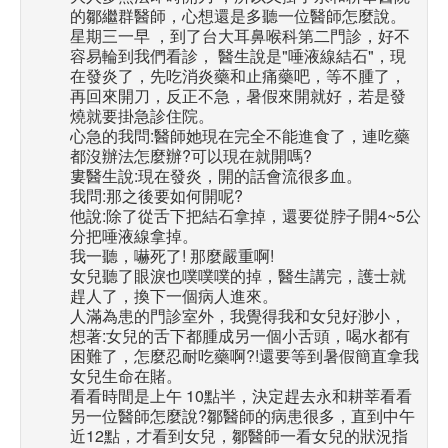
的鄒繼群醫師，心想還是多聽一位醫師怎麼說。
星期三一早 ，到了台大耳鼻喉科第二門診，好不
容易輪到我們看診， 醫生說是"唾液線結石"，現
在發炎了，先吃消炎藥和止痛藥吧，等不腫了，
再回來開刀，反正不急，暑假來開就好，若是發
燒就要掛急診住院。
心急的我問:醫師她現在完全不能進食了，連吃藥
都沒辦法怎麼辦?可以現在就開嗎?
婁醫生說:現在發炎，開的話會流很多血。
我問:那之後要如何開呢?
他說:除了從舌下把結石拿掉，還要從脖子開4~5公
分把唾液線拿掉。
我一聽，嚇死了! 那麼嚴重啊!
女兒聽了眼淚也噗噗噗的掉，醫生講完，護士就
趕人了，換下一個病人進來。
人滿為患的門診室外，我覺得我和女兒好渺小，
想著:女兒的舌下都腫成另一個小舌頭，喝水都有
困難了，怎麼忍耐吃藥啊?!還要等到暑假簡直拿我
女兒生命在賭。
看看時間是上午 10點半，決定趕去永和耕莘看看
另一位醫師怎麼說?鄒醫師的病患很多，直到中午
近12點，才看到女兒，鄒醫師一看女兒的狀況指