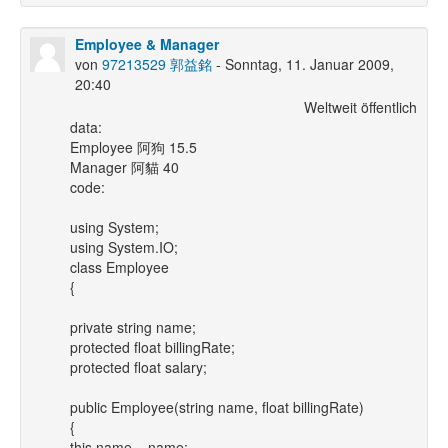
Employee & Manager
von
97213529 郭益銘
- Sonntag, 11. Januar 2009,
20:40
Weltweit öffentlich
data:
Employee 阿狗 15.5
Manager 阿貓 40
code:
using System;
using System.IO;
class Employee
{
private string name;
protected float billingRate;
protected float salary;
public Employee(string name, float billingRate)
{
this.name = name;