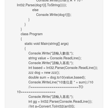
Console.Write((char)('A' + 10 -
Int32.Parse(dog1[i].ToString())));
else
Console.Write(dog1[i]);
}
}
}
class Program
{
static void Main(string[] args)
{
Console.Write("請輸入數值:");
string value = Console.ReadLine();
Console.Write("請輸入基底:");
int based = Int32.Parse(Console.ReadLine());
zzz dog = new zzz();
double sum = dog.to10(value,based);
Console.WriteLine("10進位是 " + sum);//10
//=========================TO
10==================
Console.Write("請輸入基底:");
int gg = Int32.Parse(Console.ReadLine());
//int a=Convert.ToInt32(arr[0]);