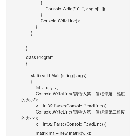
{
Console.Write("{0} ", dog.a[i, j]);
}
Console.WriteLine();
}
}
}
class Program
{
static void Main(string[] args)
{
int v, x, y, z;
Console.WriteLine("請輸入第一個矩陣第一維度
的大小");
v = Int32.Parse(Console.ReadLine());
Console.WriteLine("請輸入第一個矩陣第二維度
的大小");
x = Int32.Parse(Console.ReadLine());
matrix m1 = new matrix(v, x);