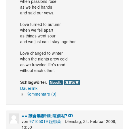
when passions rose
as we held hands
and said our vows.
Love turned to autumn
when we fell apart
as things went sour
and we just can't stay together.
Love changed to winter
when the nights grew cold
as we traveled life's road
without each other.
Schlagwörter:
Moodle
真實故事
Dauerlink
Kommentare (0)
= = 誰會無聊到用這個呢?XD
von
97105019 鐘郁茵
- Dienstag, 24. Februar 2009,
13:50