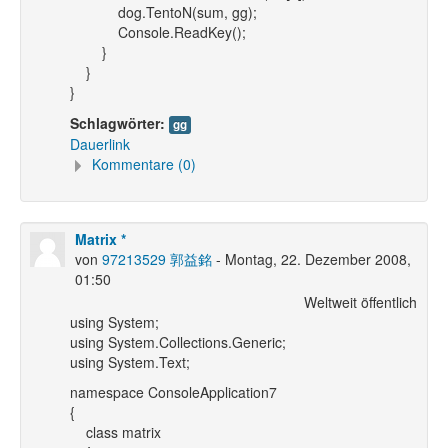
dog.TentoN(sum, gg);
Console.ReadKey();
}
}
}
Schlagwörter:
gg
Dauerlink
Kommentare (0)
Matrix *
von
97213529 郭益銘
- Montag, 22. Dezember 2008,
01:50
Weltweit öffentlich
using System;
using System.Collections.Generic;
using System.Text;
namespace ConsoleApplication7
{
class matrix