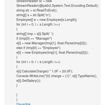
StreamReader sr = new
StreamReader(@path2,System.Text.Encoding.Default);
string str = sr.ReadToEnd();
string[] s = str.Split('\n');
Employee[] e = new Employee[s.Length];
for (int i = 0; i < s.Length; i++)
{
string[] tmp = s[i].Split(' ');
if (tmp[0] == "Manager")
e[i] = new Manager(tmp[1], float.Parse(tmp[2]));
else if (tmp[0] == "Employee")
e[i] = new Employee(tmp[1], float.Parse(tmp[2]));
}
for (int i = 0; i < e.Length; i++)
{
e[i].CalculateCharge(i * 1.0F + 20.0F);
Console.WriteLine("{0} charge = {1}", e[i].TypeName(),
e[i].GetSalary());
}
}
}
Dauerlink