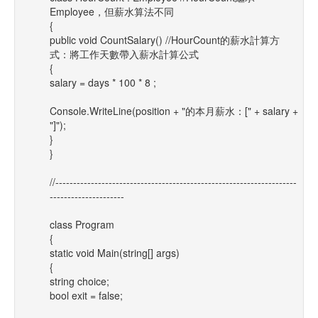
Employee，但薪水算法不同
{
public void CountSalary() //HourCount的薪水計算方
式：將工作天數帶入薪水計算公式
{
salary = days * 100 * 8 ;
Console.WriteLine(position + "的本月薪水：[" + salary +
"]");
}
}
//--------------------------------------------------------------------
---------------------
class Program
{
static void Main(string[] args)
{
string choice;
bool exit = false;