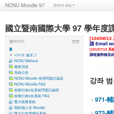
NCNU Moodle 97
한국어 ‎(ko)‎
國立暨南國際大學 97 學年度課程
[104/08/
찾아가기
請 Email 
홈
[101/07/14 
사이트 블로그
課程資料移至此
NCNU Mahara
最新消息
系統公告
강좌 범
NCNU Moodle 使用問題討論區
NCNU Moodle FAQ
校務行政e化系統問題討論區
校務行政e化系統 FAQ
971-
暨大校務系統
我的個人化 Moodle
972-
暨大行政電腦化系統