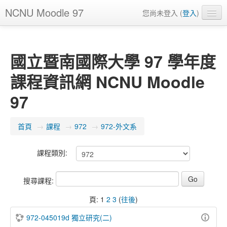
NCNU Moodle 97
您尚未登入 (
登入
)
正體中文 ‎(zh_tw)‎
國立暨南國際大學 97 學年度
課程資訊網 NCNU Moodle
97
首頁
→
課程
→
972
→
972-外文系
課程類別:
搜尋課程:
頁:
1
2
3
(
往後
)
972-045019d 獨立研究(二)