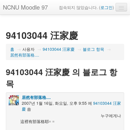
NCNU Moodle 97
접속되지 않았습니다. (
로그인
)
한국어 ‎(ko)‎
94103044 汪家慶
홈
→
사용자
→
94103044 汪家慶
→
블로그 항목
→
居然有部落格....
94103044 汪家慶 의 블로그 항
목
居然有部落格....
2007년 1월 16일, 화요일, 오후 9:55 에
94103044 汪家
慶
씀
누구에게나
這裡有部落格耶= =