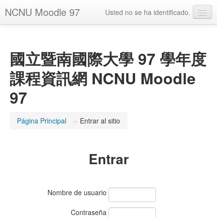
NCNU Moodle 97
Usted no se ha identificado.
Español - Internacional ‎(es)‎
國立暨南國際大學 97 學年度
課程資訊網 NCNU Moodle
97
Página Principal
→
Entrar al sitio
Entrar
Nombre de usuario
Contraseña