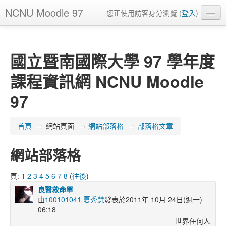
NCNU Moodle 97
您正使用訪客身分瀏覽 (
登入
)
正體中文 ‎(zh_tw)‎
國立暨南國際大學 97 學年度
課程資訊網 NCNU Moodle
97
首頁
→
網站頁面
→
網站部落格
→
部落格文章
網站部落格
頁:
1
2
3
4
5
6
7
8
(
往後
)
良醫救命單
由
100101041 夏秀慧
發表於2011年 10月 24日(週一)
06:18
世界任何人