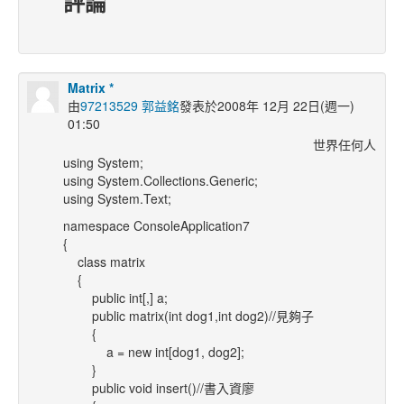
評論
Matrix *
由
97213529 郭益銘
發表於2008年 12月 22日(週一)
01:50
世界任何人
using System;
using System.Collections.Generic;
using System.Text;
namespace ConsoleApplication7
{
class matrix
{
public int[,] a;
public matrix(int dog1,int dog2)//見夠子
{
a = new int[dog1, dog2];
}
public void insert()//書入資廖