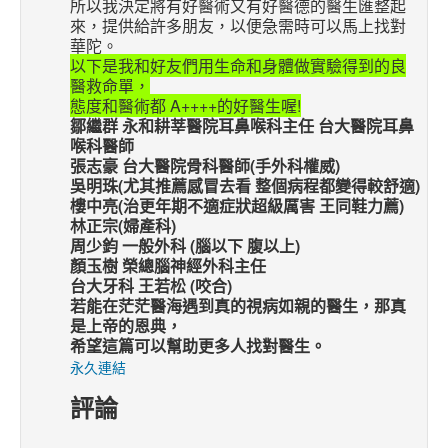
所以我決定將有好醫術又有好醫德的醫生匯整起
來，提供給許多朋友，以便急需時可以馬上找對
華陀。
以下是我和好友們用生命和身體做實驗得到的良
醫救命單，
態度和醫術都 A++++的好醫生喔!
鄒繼群 永和耕莘醫院耳鼻喉科主任 台大醫院耳鼻
喉科醫師
張志豪 台大醫院骨科醫師(手外科權威)
吳明珠(尤其推薦感冒去看 整個病程都變得較舒適)
樓中亮(治更年期不適症狀超級厲害 王同鞋力薦)
林正宗(婦產科)
周少鈞 一般外科 (腦以下 腹以上)
顏玉樹 榮總腦神經外科主任
台大牙科 王若松 (咬合)
若能在茫茫醫海遇到真的視病如親的醫生，那真
是上帝的恩典，
希望這篇可以幫助更多人找對醫生。
永久連結
評論