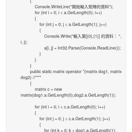
{
Console.WriteLine("開始輸入矩陣的資料");
for (int i = 0; i < a.GetLength(0); i++)
{
for (int j = 0; j < a.GetLength(1); j++)
{
Console.Write("輸入第[{0},{1}] 的資料： ",
i, j);
a[i, j] = Int32.Parse(Console.ReadLine());
}
}
}
public static matrix operator *(matrix dog1, matrix
dog2) //****
{
matrix c = new
matrix(dog1.a.GetLength(0),dog2.a.GetLength(1));
for (int i = 0; i < c.a.GetLength(0); i++)
{
for (int j = 0; j < c.a.GetLength(1); j++)
{
for (int k = 0; k < dog1.a.GetLength(1);