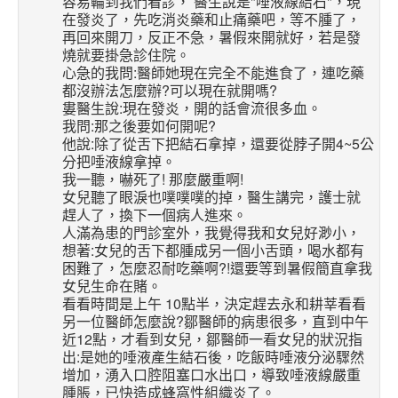
容易輪到我們看診， 醫生說是"唾液線結石"，現
在發炎了，先吃消炎藥和止痛藥吧，等不腫了，
再回來開刀，反正不急，暑假來開就好，若是發
燒就要掛急診住院。
心急的我問:醫師她現在完全不能進食了，連吃藥
都沒辦法怎麼辦?可以現在就開嗎?
婁醫生說:現在發炎，開的話會流很多血。
我問:那之後要如何開呢?
他說:除了從舌下把結石拿掉，還要從脖子開4~5公
分把唾液線拿掉。
我一聽，嚇死了! 那麼嚴重啊!
女兒聽了眼淚也噗噗噗的掉，醫生講完，護士就
趕人了，換下一個病人進來。
人滿為患的門診室外，我覺得我和女兒好渺小，
想著:女兒的舌下都腫成另一個小舌頭，喝水都有
困難了，怎麼忍耐吃藥啊?!還要等到暑假簡直拿我
女兒生命在賭。
看看時間是上午 10點半，決定趕去永和耕莘看看
另一位醫師怎麼說?鄒醫師的病患很多，直到中午
近12點，才看到女兒，鄒醫師一看女兒的狀況指
出:是她的唾液產生結石後，吃飯時唾液分泌驟然
增加，湧入口腔阻塞口水出口，導致唾液線嚴重
腫脹，已快造成蜂窩性組織炎了。