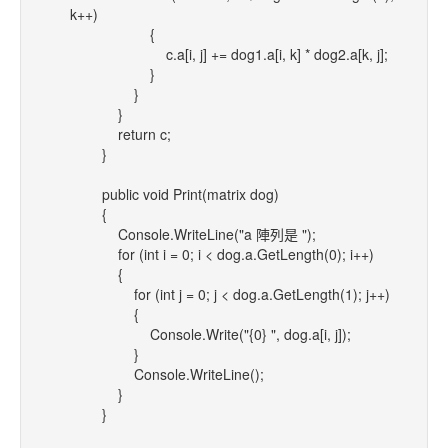
k++)
{
c.a[i, j] += dog1.a[i, k] * dog2.a[k, j];
}
}
}
return c;
}
public void Print(matrix dog)
{
Console.WriteLine("a 陣列是 ");
for (int i = 0; i < dog.a.GetLength(0); i++)
{
for (int j = 0; j < dog.a.GetLength(1); j++)
{
Console.Write("{0} ", dog.a[i, j]);
}
Console.WriteLine();
}
}