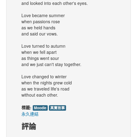
and looked into each other's eyes.
Love became summer
when passions rose
as we held hands
and said our vows.
Love turned to autumn
when we fell apart
as things went sour
and we just can't stay together.
Love changed to winter
when the nights grew cold
as we traveled life's road
without each other.
標籤:
Moodle
真實故事
永久連結
評論