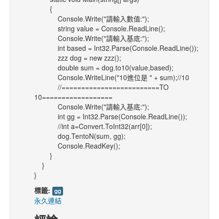
{
Console.Write("請輸入數值:");
string value = Console.ReadLine();
Console.Write("請輸入基底:");
int based = Int32.Parse(Console.ReadLine());
zzz dog = new zzz();
double sum = dog.to10(value,based);
Console.WriteLine("10進位是 " + sum);//10
//=========================TO
10==================
Console.Write("請輸入基底:");
int gg = Int32.Parse(Console.ReadLine());
//int a=Convert.ToInt32(arr[0]);
dog.TentoN(sum, gg);
Console.ReadKey();
}
}
}
標籤:
gg
永久連結