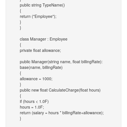
public string TypeName()
{
return ("Employee");
}
}
class Manager : Employee
{
private float allowance;
public Manager(string name, float billingRate):
base(name, billingRate)
{
allowance = 1000;
}
public new float CalculateCharge(float hours)
{
if (hours < 1.0F)
hours = 1.0F;
return (salary = hours * billingRate+allowance);
}