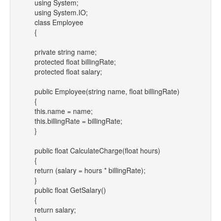
using System;
using System.IO;
class Employee
{
private string name;
protected float billingRate;
protected float salary;
public Employee(string name, float billingRate)
{
this.name = name;
this.billingRate = billingRate;
}
public float CalculateCharge(float hours)
{
return (salary = hours * billingRate);
}
public float GetSalary()
{
return salary;
}