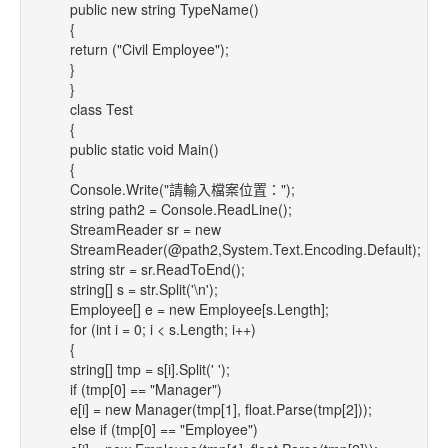
public new string TypeName()
{
return ("Civil Employee");
}
}
class Test
{
public static void Main()
{
Console.Write("請輸入檔案位置：");
string path2 = Console.ReadLine();
StreamReader sr = new
StreamReader(@path2,System.Text.Encoding.Default);
string str = sr.ReadToEnd();
string[] s = str.Split('\n');
Employee[] e = new Employee[s.Length];
for (int i = 0; i < s.Length; i++)
{
string[] tmp = s[i].Split(' ');
if (tmp[0] == "Manager")
e[i] = new Manager(tmp[1], float.Parse(tmp[2]));
else if (tmp[0] == "Employee")