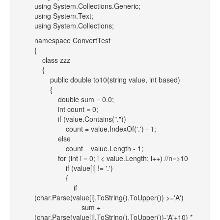
using System.Collections.Generic;
using System.Text;
using System.Collections;
namespace ConvertTest
{
class zzz
{
public double to10(string value, int based)
{
double sum = 0.0;
int count = 0;
if (value.Contains("."))
count = value.IndexOf('.') - 1;
else
count = value.Length - 1;
for (int i = 0; i < value.Length; i++) //n=>10
if (value[i] != '.')
{
if
(char.Parse(value[i].ToString().ToUpper()) >='A')
sum +=
(char.Parse(value[i].ToString().ToUpper())-'A'+10) *