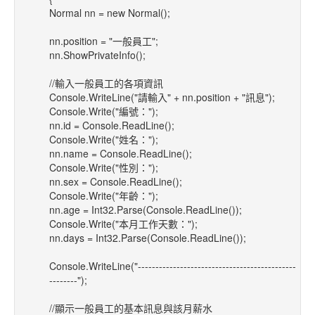
Normal nn = new Normal();
nn.position = "一般員工";
nn.ShowPrivateInfo();
//輸入一般員工的各項資訊
Console.WriteLine("請輸入" + nn.position + "訊息");
Console.Write("編號：");
nn.id = Console.ReadLine();
Console.Write("姓名：");
nn.name = Console.ReadLine();
Console.Write("性別：");
nn.sex = Console.ReadLine();
Console.Write("年齡：");
nn.age = Int32.Parse(Console.ReadLine());
Console.Write("本月工作天數：");
nn.days = Int32.Parse(Console.ReadLine());
Console.WriteLine("---------------------------------------------
--------");
//顯示一般員工的基本訊息與該月薪水