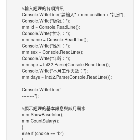
//輸入經理的各項資訊
Console.WriteLine("請輸入" + mm.position + "訊息");
Console.Write("編號：");
mm.id = Console.ReadLine();
Console.Write("姓名：");
mm.name = Console.ReadLine();
Console.Write("性別：");
mm.sex = Console.ReadLine();
Console.Write("年齡：");
mm.age = Int32.Parse(Console.ReadLine());
Console.Write("本月工作天數：");
mm.days = Int32.Parse(Console.ReadLine());
Console.WriteLine("---------------------------------------------
--------");
//顯示經理的基本訊息與該月薪水
mm.ShowBaseInfo();
mm.CountSalary();
}
else if (choice == "b")
{