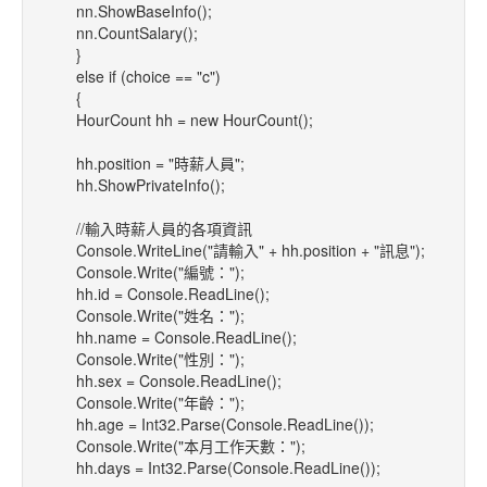
nn.ShowBaseInfo();
nn.CountSalary();
}
else if (choice == "c")
{
HourCount hh = new HourCount();
hh.position = "時薪人員";
hh.ShowPrivateInfo();
//輸入時薪人員的各項資訊
Console.WriteLine("請輸入" + hh.position + "訊息");
Console.Write("編號：");
hh.id = Console.ReadLine();
Console.Write("姓名：");
hh.name = Console.ReadLine();
Console.Write("性別：");
hh.sex = Console.ReadLine();
Console.Write("年齡：");
hh.age = Int32.Parse(Console.ReadLine());
Console.Write("本月工作天數：");
hh.days = Int32.Parse(Console.ReadLine());