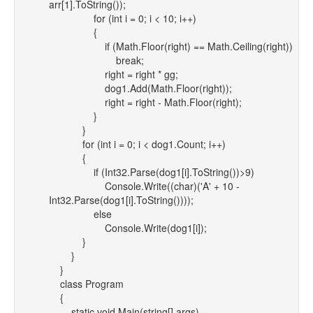
arr[1].ToString());
for (int i = 0; i < 10; i++)
{
if (Math.Floor(right) == Math.Ceiling(right))
break;
right = right * gg;
dog1.Add(Math.Floor(right));
right = right - Math.Floor(right);
}
}
for (int i = 0; i < dog1.Count; i++)
{
if (Int32.Parse(dog1[i].ToString())>9)
Console.Write((char)('A' + 10 -
Int32.Parse(dog1[i].ToString())));
else
Console.Write(dog1[i]);
}
}
}
class Program
{
static void Main(string[] args)