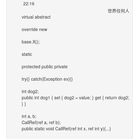
22:16
世界任何人
virtual abstract
override new
base.X();
static
protected public private
try{} catch(Exception ex){}
int dog2;
public int dog1 { set { dog2 = value; } get { return dog2;
} }
int a, b;
CallRef(ref a, ref b);
public static void CallRef(ref int x, ref int y){...}