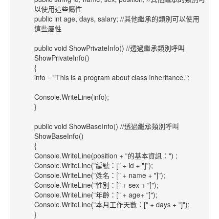
以使用這些屬性
public int age, days, salary; //其他繼承的類別可以使用
這些屬性
public void ShowPrivateInfo() //透過繼承類別呼叫
ShowPrivateInfo()
{
info = "This is a program about class inheritance.";
Console.WriteLine(info);
}
public void ShowBaseInfo() //透過繼承類別呼叫
ShowBaseInfo()
{
Console.WriteLine(position + "的基本資訊：") ;
Console.WriteLine("編號：[" + id + "]");
Console.WriteLine("姓名：[" + name + "]");
Console.WriteLine("性別：[" + sex + "]");
Console.WriteLine("年齡：[" + age+ "]");
Console.WriteLine("本月工作天數：[" + days + "]");
}