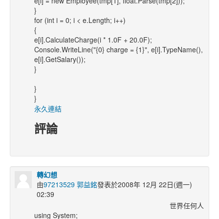
e[i] = new Employee(tmp[1], float.Parse(tmp[2]));
}
for (int i = 0; i < e.Length; i++)
{
e[i].CalculateCharge(i * 1.0F + 20.0F);
Console.WriteLine("{0} charge = {1}", e[i].TypeName(),
e[i].GetSalary());
}
}
}
永久連結
評論
轉幻想
由
97213529 郭益銘
發表於2008年 12月 22日(週一)
02:39
世界任何人
using System;