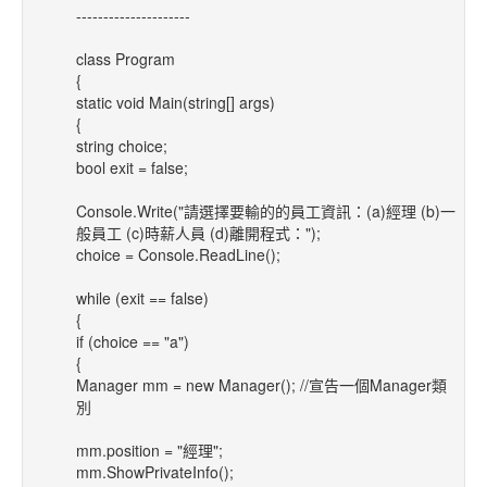
---------------------
class Program
{
static void Main(string[] args)
{
string choice;
bool exit = false;
Console.Write("請選擇要輸的的員工資訊：(a)經理 (b)一
般員工 (c)時薪人員 (d)離開程式：");
choice = Console.ReadLine();
while (exit == false)
{
if (choice == "a")
{
Manager mm = new Manager(); //宣告一個Manager類
別
mm.position = "經理";
mm.ShowPrivateInfo();