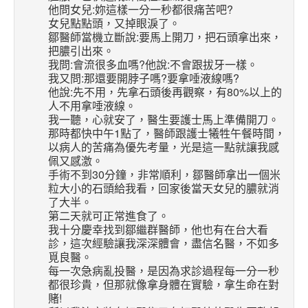
他問女兒:妳這樣一分一秒都很痛苦吧?
女兒點點頭，又掉眼淚了。
鄒醫師當機立斷說:要馬上開刀，把石頭拿出來，
把膿引出來。
我問:會流很多血嗎?他說:不會跟拔牙一樣。
我又問:那還要開脖子嗎?要拿唾液線嗎?
他說:先不用，先拿石頭後再觀察，有80%以上的
人不用拿唾液線。
我一聽，心就安了，醫生要護士馬上準備開刀。
那時都快中午1點了，醫師跟護士犧牲午餐時間，
以病人的苦痛為優先考量，光是這一點就讓我感
佩又感激。
手術不到30分鐘，非常順利，鄒醫師拿出一個米
粒大小的石頭給我看，回家後當天女兒的膿就消
了大半。
第二天就可正常進食了。
我十分慶幸找到鄒繼群醫師，他也有在台大看
診，這次經驗讓我深深體會，盡信名醫，不如多
覓良醫。
每一次急病亂投醫，是因為求診過程每一分一秒
都很珍貴，但那就像拿身體在實驗，拿生命在對
賭!