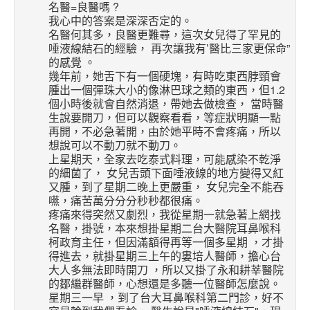
名醫=良醫嗎 ?
我心中的答案是深深否定的。
名醫何其多，良醫更難尋，這次女兒得了罕見的
唾液線結石的經驗， 再次讓我有’醫比三家更保命”
的感覺 。
幾年前，她舌下有一個硬塊，有時吃東西脖頸會
腫出一個彈珠大小的像淋巴球之類的東西，但1.2
個小時後就會自然消退，帶她去做檢查， 當時醫
生說要開刀，但可以觀察看看，等症狀明顯一點
再開，不必急著開，由於她平時不會疼痛，所以
想說可以不動刀就不動刀。
上星期天，全家去吃泰式料理，可能感染不乾淨
的細菌了， 女兒舌頭下面唾液線的地方變得又紅
又腫，到了星期二晚上更嚴重， 女兒完全不能吞
嚥，痛苦萬分分分秒秒都很痛。
疼痛來得突然又劇烈，我從星期一就急著上網找
名醫，掛號，本來想掛星期二台大醫院耳鼻喉科
柯政育主任，但因滿額得再等一個多星期 ，才掛
得進去，就掛星期三上午的婁培人醫師，擔心台
大人多無法即時開刀 ，所以又掛了永和耕莘醫院
的鄒繼群醫師，心想還是多聽一位醫師怎麼說。
星期三一早 ，到了台大耳鼻喉科第二門診，好不