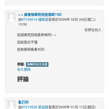
= = 誰會無聊到用這個呢?XD
由
97105019 鐘郁茵
發表於2009年 02月 24日(週二)
13:50
世界任何人
這個東西到底能幹嘛阿= =
話說我也不懂
就無聊用看看XDD
標籤:
無聊的自言自語
永久連結
評論
亂打的
由
97213529 郭益銘
發表於2009年 01月 11日(週日)