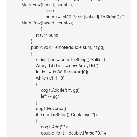
Math.Pow(based, count--);
else
sum += Int32.Parse(value[i].ToString()) *
Math.Pow(based, count--);
}
return sum;
}
public void TentoN(double sum,int gg)
{
string[] arr = sum.ToString().Split('.');
ArrayList dog1 = new ArrayList();
int left = Int32.Parse(arr[0]);
while (left != 0)
{
dog1.Add(left % gg);
left /= gg;
}
dog1.Reverse();
if (sum.ToString().Contains("."))
{
dog1.Add(".");
double right = double.Parse("0." +